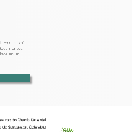
 excel o pdf.
 documentos.
nlace en un
banización Quinta Oriental
rte de Santander, Colombia