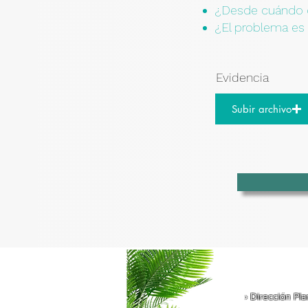
¿Desde cuándo 
¿El problema es 
Evidencia
Subir archivo
› Dirección Pla