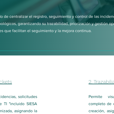
 de centralizar el registro, seguimiento y control de las inciden
ológicos, garantizando su trazabilidad, priorización y gestión o
s que facilitan el seguimiento y la mejora continua.
ickets
2. Trazabil
cidencias, solicitudes
Permite vis
e TI "incluido SIESA
completo de c
nizada, asignando la
creación, asi