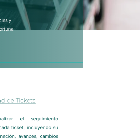
cias y
portuna
iad de Tickets
ualizar el seguimiento
ada ticket, incluyendo su
gnación, avances, cambios