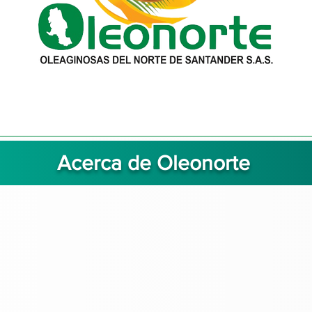
Acerca de Oleonorte
Nosotros
Impacto Social